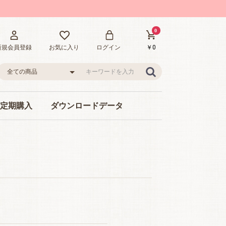
0
￥0
新規会員登録
お気に入り
ログイン
lの定期購入
ダウンロードデータ
ット
アートパーツセット
名刺・カード
チラシ・メニュー
ネイル情報