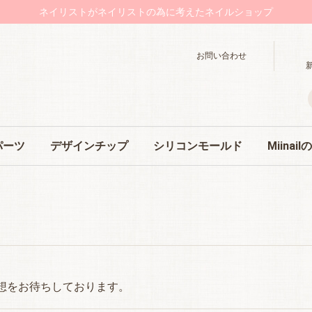
ネイリストがネイリストの為に考えたネイルショップ
お問い合わせ
パーツ
デザインチップ
シリコンモールド
Miinai
関連
シンプルデザイン
ノーマルデザイン
リッチデザイン
オリジナルオーダー
人気シリコンモールド
単品
セット
単品
セット
単品
セット
消耗品セ
トレンド
想をお待ちしております。