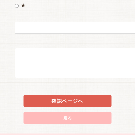
★
確認ページへ
戻る