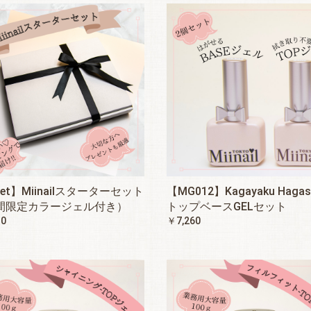
set】Miinailスターターセット
【MG012】Kagayaku Hagas
間限定カラージェル付き）
トップベースGELセット
10
￥7,260