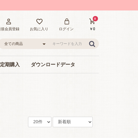
0
￥0
新規会員登録
お気に入り
ログイン
lの定期購入
ダウンロードデータ
ット
アートパーツセット
名刺・カード
チラシ・メニュー
ネイル情報