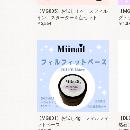
【MG005】お試し！ベースフィル
【M
イン スターター４点セット
グト
￥3,564
￥1,0
【MG001】お試し4g！フィルフィ
【D
ットベース
然石