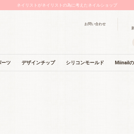
ネイリストがネイリストの為に考えたネイルショップ
お問い合わせ
パーツ
デザインチップ
シリコンモールド
Miinai
関連
シンプルデザイン
ノーマルデザイン
リッチデザイン
オリジナルオーダー
人気シリコンモールド
単品
セット
単品
セット
単品
セット
消耗品セ
トレンド