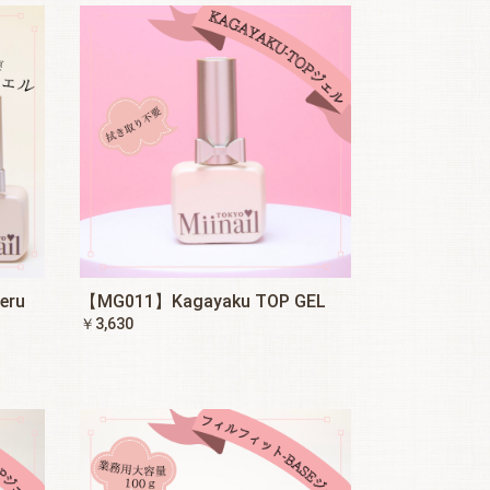
eru
【MG011】Kagayaku TOP GEL
￥3,630