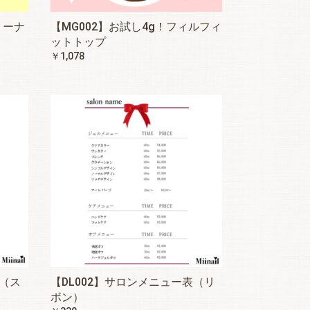
リーナ
【MG002】お試し4g！フィルフィ
ットトップ
￥1,078
表（ス
【DL002】サロンメニュー表（リ
ボン）