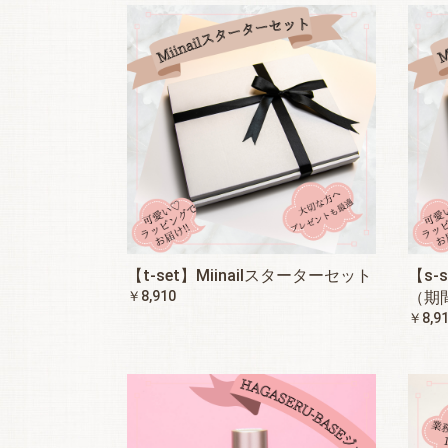
【t-set】Miinailスターターセット
【s-
￥8,910
（期
￥8,9