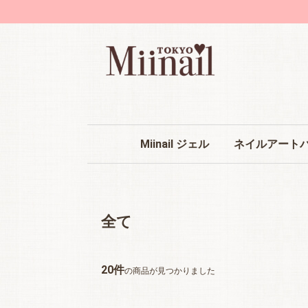
Miinail ジェル
ネイルアート
Miinail オリジナルジェルについて
クリアジェル
カラージェル
ストーン
ネイルパーツ
ネイルシール
アート用品
ネイルマシーン
ネイル消耗品
お買い得品
全て
20件
の商品が見つかりました