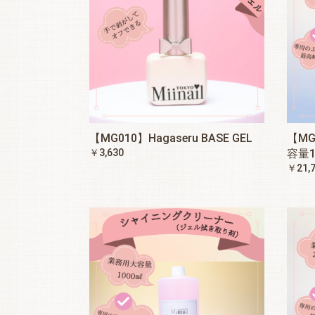
【MG010】Hagaseru BASE GEL
【M
￥3,630
容量1
￥21,