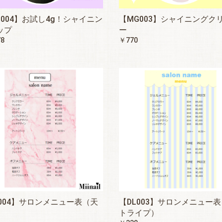
G004】お試し4g！シャイニン
【MG003】シャイニングク
ップ
ー
78
￥770
L004】サロンメニュー表（天
【DL003】サロンメニュー
）
トライプ）